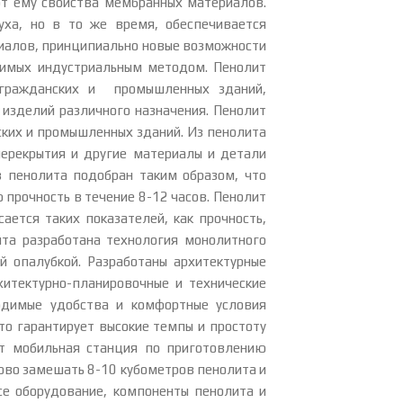
т ему свойства мембранных материалов.
уха, но в то же время, обеспечивается
риалов, принципиально новые возможности
димых индустриальным методом. Пенолит
, гражданских и промышленных зданий,
 изделий различного назначения. Пенолит
ких и промышленных зданий. Из пенолита
перекрытия и другие материалы и детали
в пенолита подобран таким образом, что
 прочность в течение 8-12 часов. Пенолит
ется таких показателей, как прочность,
ита разработана технология монолитного
 опалубкой. Разработаны архитектурные
итектурно-планировочные и технические
одимые удобства и комфортные условия
то гарантирует высокие темпы и простоту
ит мобильная станция по приготовлению
ово замешать 8-10 кубометров пенолита и
се оборудование, компоненты пенолита и