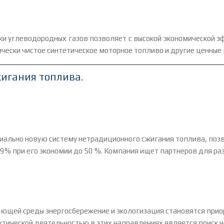
и углеводородных газов позволяет с высокой экономической 
ически чистое синтетическое моторное топливо и другие ценные
игания топлива.
иально новую систему нетрадиционного сжигания топлива, поз
9% при его экономии до 50 %. Компания ищет партнеров для ра
жающей среды энергосбережение и экологизация становятся при
ктической деятельностью в этих направлениях является поиск 