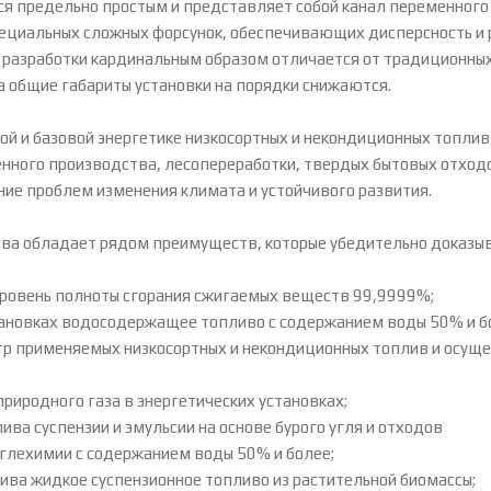
я предельно простым и представляет собой канал переменного 
ециальных сложных форсунок, обеспечивающих дисперсность и 
разработки кардинальным образом отличается от традиционных 
а общие габариты установки на порядки снижаются.
й и базовой энергетике низкосортных и некондиционных топлив
енного производства, лесопереработки, твердых бытовых отход
ние проблем изменения климата и устойчивого развития.
ва обладает рядом преимуществ, которые убедительно доказы
 уровень полноты сгорания сжигаемых веществ 99,9999%;
становках водосодержащее топливо с содержанием воды 50% и б
тр применяемых низкосортных и некондиционных топлив и осущ
риродного газа в энергетических установках;
ива суспензии и эмульсии на основе бурого угля и отходов
углехимии с содержанием воды 50% и более;
ива жидкое суспензионное топливо из растительной биомассы;