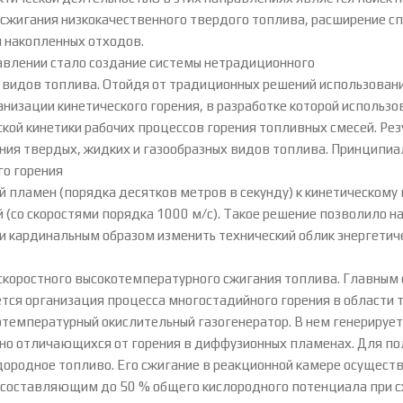
 сжигания низкокачественного твердого топлива, расширение с
 накопленных отходов.
влении стало создание системы нетрадиционного
х видов топлива. Отойдя от традиционных решений использован
низации кинетического горения, в разработке которой использ
кой кинетики рабочих процессов горения топливных смесей. Ре
ния твердых, жидких и газообразных видов топлива. Принципиа
о горения
й пламен (порядка десятков метров в секунду) к кинетическому
 (со скоростями порядка 1000 м/с). Такое решение позволило н
и кардинальным образом изменить технический облик энергетиче
коростного высокотемпературного сжигания топлива. Главным
ся организация процесса многостадийного горения в области т
температурный окислительный газогенератор. В нем генерируетс
но отличающихся от горения в диффузионных пламенах. Для пол
дородное топливо. Его сжигание в реакционной камере осущест
составляющим до 50 % общего кислородного потенциала при с