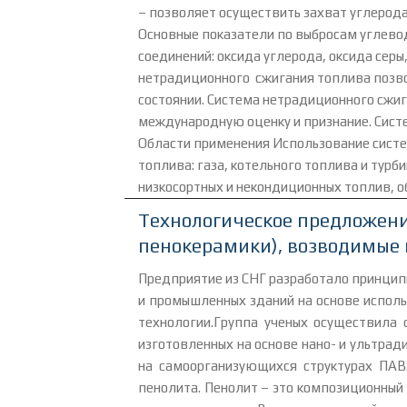
– позволяет осуществить захват углерода
Основные показатели по выбросам углево
соединений: оксида углерода, оксида сер
нетрадиционного сжигания топлива позво
состоянии. Система нетрадиционного сжи
международную оценку и признание. Сист
Области применения Использование систе
топлива: газа, котельного топлива и турб
низкосортных и некондиционных топлив, о
Технологическое предложени
пенокерамики), возводимые
Предприятие из СНГ разработало принци
и промышленных зданий на основе испол
технологии.Группа ученых осуществила 
изготовленных на основе нано- и ультра
на самоорганизующихся структурах ПАВ
пенолита. Пенолит – это композиционный