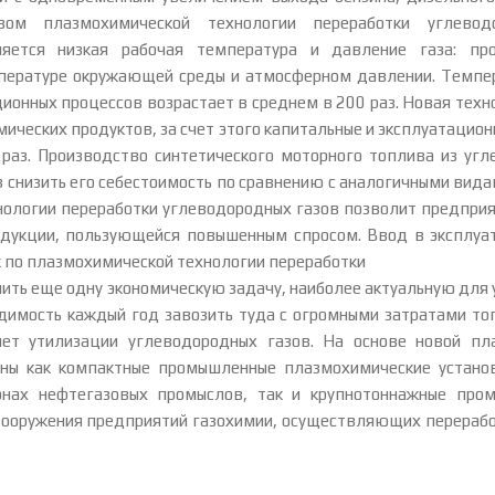
вом плазмохимической технологии переработки углево
яется низкая рабочая температура и давление газа: пр
пературе окружающей среды и атмосферном давлении. Темпер
кционных процессов возрастает в среднем в 200 раз. Новая техн
ических продуктов, за счет этого капитальные и эксплуатацио
раз. Производство синтетического моторного топлива из уг
аз снизить его себестоимость по сравнению с аналогичными вид
нологии переработки углеводородных газов позволит предпр
одукции, пользующейся повышенным спросом. Ввод в эксплуа
 по плазмохимической технологии переработки
шить еще одну экономическую задачу, наиболее актуальную для 
димость каждый год завозить туда с огромными затратами то
чет утилизации углеводородных газов. На основе новой пл
аны как компактные промышленные плазмохимические установ
онах нефтегазовых промыслов, так и крупнотоннажные пром
вооружения предприятий газохимии, осуществляющих переработ