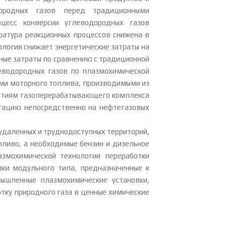
дородных газов перед традиционными
оцесс конверсии углеводородных газов
атура реакционных процессов снижена в
ология снижает энергетические затраты на
нные затраты по сравнению с традиционной
леводородных газов по плазмохимической
ами моторного топлива, производимыми из
иятиям газоперерабатывающего комплекса
тацию непосредственно на нефтегазовых
удаленных и труднодоступных территорий,
пливо, а необходимые бензин и дизельное
азмохимической технологии переработки
ки модульного типа, предназначенные к
ышленные плазмохимические установки,
ку природного газа в ценные химические