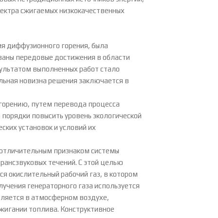
пектра сжигаемых низкокачественных
ия диффузионного горения, была
ованы передовые достижения в области
зультатом выполненных работ стало
льная новизна решения заключается в
 горению, путем перевода процесса
а порядки повысить уровень экологической
ских установок и условий их
 отличительным признаком системы
рансзвуковых течений. С этой целью
я окислительный рабочий газ, в котором
учения генераторного газа используется
вляется в атмосферном воздухе,
жигании топлива. Конструктивное