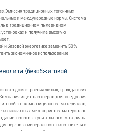
ов. Эмиссия традиционных токсичных
иональные и международные нормы. Система
голь в традиционном пылевидном
 установках и получила высокую
меет.
й и базовой энергетике заменить 50%
ествить экономичное использование
енолита (безобжиговой
итного домостроения жилых, гражданских
 Компания ищет партнеров для внедрения
ы и свойств композиционных материалов,
теза силикатных мезопористых материалов
здание нового строительного материала
одисперсного минерального наполнителя и