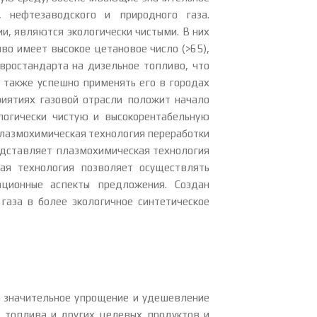
, нефтезаводского и природного газа.
и, являются экологически чистыми. В них
во имеет высокое цетановое число (>65),
вростандарта на дизельное топливо, что
 также успешно применять его в городах
иятиях газовой отрасли положит начало
логически чистую и высокорентабельную
лазмохимическая технология переработки
едставляет плазмохимическая технология
ая технология позволяет осуществлять
ационные аспекты предложения. Создан
газа в более экологичное синтетическое
 значительное упрощение и удешевление
 топлива и других целевых продуктов и