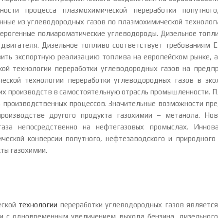
ости процесса плазмохимической переработки попутного
нные из углеводородных газов по плазмохимической технологи
ерогенные полиароматические углеводороды. Дизельное топли
 двигателя. Дизельное топливо соответствует требованиям Е
ить экспортную реализацию топлива на европейском рынке, а
ой технологии переработки углеводородных газов на предпр
еской технологии переработки углеводородных газов в эко
х производств в самостоятельную отрасль промышленности. П
ь производственных процессов. Значительные возможности пр
производстве другого продукта газохимии – метанола. Нов
газа непосредственно на нефтегазовых промыслах. Иннов
еской конверсии попутного, нефтезаводского и природного 
ты газохимии.
еской
технологии
переработки углеводородных газов является
и с одновременным увеличением выхода бензина, дизельного