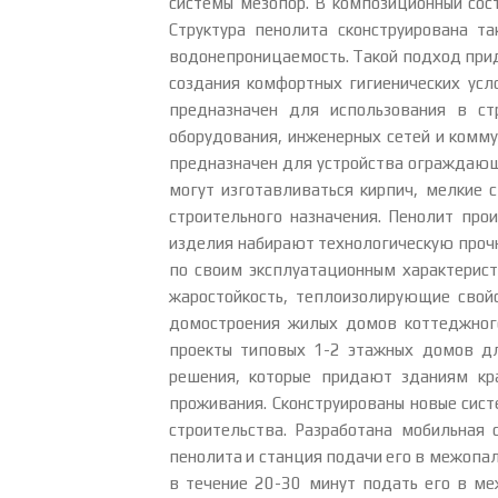
системы мезопор. В композиционный сос
Структура пенолита сконструирована т
водонепроницаемость. Такой подход прид
создания комфортных гигиенических ус
предназначен для использования в ст
оборудования, инженерных сетей и комму
предназначен для устройства ограждающ
могут изготавливаться кирпич, мелкие 
строительного назначения. Пенолит про
изделия набирают технологическую прочно
по своим эксплуатационным характерист
жаростойкость, теплоизолирующие свойс
домостроения жилых домов коттеджного 
проекты типовых 1-2 этажных домов для
решения, которые придают зданиям кр
проживания. Сконструированы новые сист
строительства. Разработана мобильная
пенолита и станция подачи его в межопа
в течение 20-30 минут подать его в ме