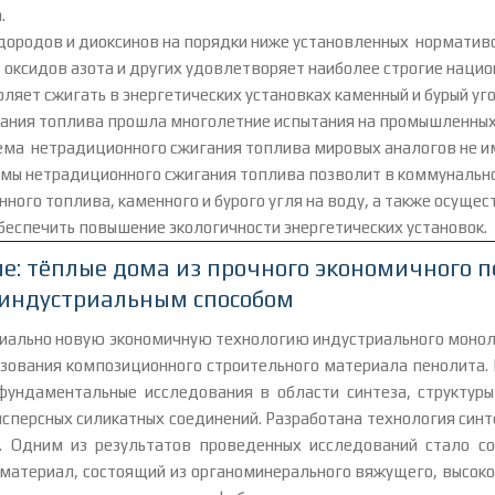
.
дородов и диоксинов на порядки ниже установленных норматив
ы, оксидов азота и других удовлетворяет наиболее строгие нац
ляет сжигать в энергетических установках каменный и бурый у
гания топлива прошла многолетние испытания на промышленных
ема нетрадиционного сжигания топлива мировых аналогов не и
мы нетрадиционного сжигания топлива позволит в коммунально
инного топлива, каменного и бурого угля на воду, а также осущ
беспечить повышение экологичности энергетических установок.
е: тёплые дома из прочного экономичного п
 индустриальным способом
пиально новую экономичную технологию индустриального монол
ьзования композиционного строительного материала пенолита.
фундаментальные исследования в области синтеза, структур
дисперсных силикатных соединений. Разработана технология син
. Одним из результатов проведенных исследований стало со
 материал, состоящий из органоминерального вяжущего, высок