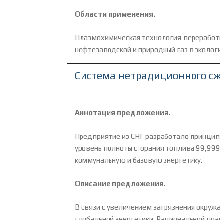
Области применения.
Плазмохимическая технология переработк
нефтезаводской и природный газ в эколог
Система нетрадиционного сж
Аннотация предложения.
Предприятие из СНГ разработало принцип
уровень полноты сгорания топлива 99,999
коммунальную и базовую энергетику.
Описание предложения.
В связи с увеличением загрязнения окру
глобальной энергетики. Рациональной пра