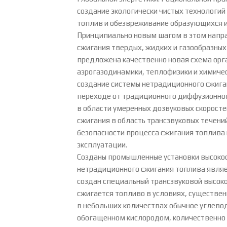
создание экологически чистых технологий
топлив и обезвреживание образующихся и
Принципиально новым шагом в этом напра
сжигания твердых, жидких и газообразны
предложена качественно новая схема орга
аэрогазодинамики, теплофизики и химичес
создание системы нетрадиционного сжига
переходе от традиционного диффузионног
в области умеренных дозвуковых скоросте
сжигания в область трансзвуковых течений
безопасности процесса сжигания топлива 
эксплуатации.
Созданы промышленные установки высокос
нетрадиционного сжигания топлива являет
создан специальный трансзвуковой высоко
сжигается топливо в условиях, существен
в небольших количествах обычное углево
обогащенном кислородом, количественно 