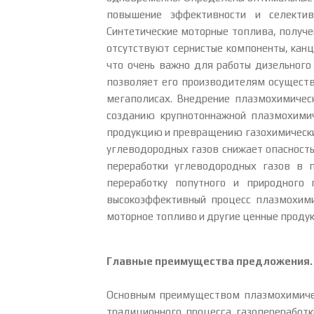
повышение эффективности и селективн
Синтетические моторные топлива, получе
отсутствуют сернистые компоненты, канц
что очень важно для работы дизельного
позволяет его производителям осуществ
мегаполисах. Внедрение плазмохимическ
созданию крупнотоннажной плазмохимич
продукцию и превращению газохимически
углеводородных газов снижает опасност
переработки углеводородных газов в 
переработку попутного и природного 
высокоэффективный процесс плазмохимич
моторное топливо и другие ценные продук
Главные преимущества предложения.
Основным преимуществом плазмохимич
традиционного процесса газопереработк