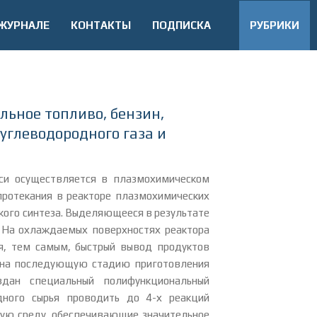
 ЖУРНАЛЕ
КОНТАКТЫ
ПОДПИСКА
РУБРИКИ
льное топливо, бензин,
углеводородного газа и
еси осуществляется в плазмохимическом
 протекания в реакторе плазмохимических
кого синтеза. Выделяющееся в результате
 На охлаждаемых поверхностях реактора
я, тем самым, быстрый вывод продуктов
ся на последующую стадию приготовления
здан специальный полифункциональный
дного сырья проводить до 4-х реакций
ую среду, обеспечивающие значительное