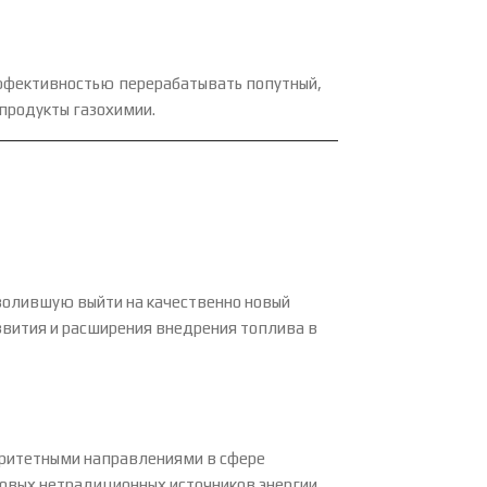
эффективностью перерабатывать попутный,
 продукты газохимии.
волившую выйти на качественно новый
звития и расширения внедрения топлива в
оритетными направлениями в сфере
новых нетрадиционных источников энергии,