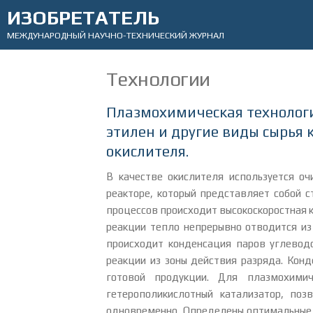
ИЗОБРЕТАТЕЛЬ
МЕЖДУНАРОДНЫЙ НАУЧНО-ТЕХНИЧЕСКИЙ ЖУРНАЛ
Технологии
Плазмохимическая технологи
этилен и другие виды сырья 
окислителя.
В качестве окислителя используется о
реакторе, который представляет собой с
процессов происходит высокоскоростная 
реакции тепло непрерывно отводится и
происходит конденсация паров углеводо
реакции из зоны действия разряда. Кон
готовой продукции. Для плазмохимич
гетерополикислотный катализатор, по
одновременно. Определены оптимальные 