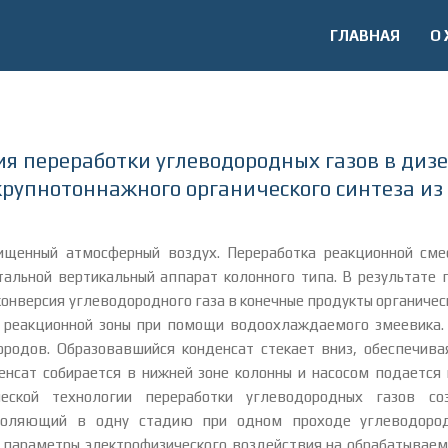
ГЛАВНАЯ
О
я переработки углеводородных газов в дизе
крупнотоннажного органического синтеза из 
чищенный атмосферный воздух. Переработка реакционной см
тальной вертикальный аппарат колонного типа. В результате
конверсия углеводородного газа в конечные продукты органичес
з реакционной зоны при помощи водоохлаждаемого змеевика.
родов. Образовавшийся конденсат стекает вниз, обеспечива
денсат собирается в нижней зоне колонны и насосом подает
еской технологии переработки углеводородных газов со
зволяющий в одну стадию при одном проходе углеводоро
параметры электрофизического воздействия на обрабатываем