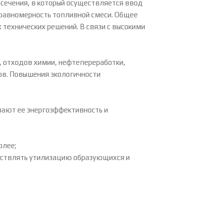
сечения, в который осуществляется ввод
равномерность топливной смеси. Общее
технических решений. В связи с высокими
, отходов химии, нефтепереработки,
ов. Повышения экологичности
вают ее энергоэффективность и
олее;
ествлять утилизацию образующихся и