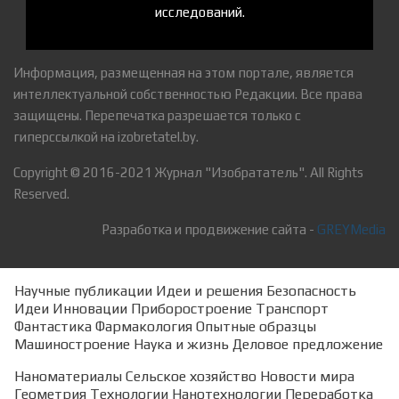
исследований.
Информация, размещенная на этом портале, является
интеллектуальной собственностью Редакции. Все права
защищены. Перепечатка разрешается только с
гиперссылкой на izobretatel.by.
Copyright © 2016-2021 Журнал "Изобрататель". All Rights
Reserved.
Разработка и продвижение сайта -
GREYMedia
Научные публикации
Идеи и решения
Безопасность
Идеи
Инновации
Приборостроение
Транспорт
Фантастика
Фармакология
Опытные образцы
Машиностроение
Наука и жизнь
Деловое предложение
Наноматериалы
Сельское хозяйство
Новости мира
Геометрия
Технологии
Нанотехнологии
Переработка