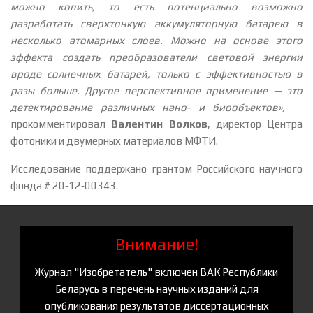
можно копить, то есть потенциально возможно
разработать сверхтонкую аккумуляторную батарею в
несколько атомарных слоев. Можно на основе этого
эффекта создать преобразователи световой энергии
вроде солнечных батарей, только с эффективностью в
разы больше. Другое перспективное применение — это
детектирование различных нано- и биообъектов»,
—
прокомментировал
Валентин Волков
, директор Центра
фотоники и двумерных материалов МФТИ.
Исследование поддержано грантом Российского научного
фонда # 20‐12‐00343.
Внимание!
Журнал "Изобретатель" включен ВАК Республики
Беларусь в перечень научных изданий для
опубликования результатов диссертационных